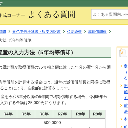
このページの本文へ移動
CY
よくある質問
作成コーナー
質問
青色申告決算書・収支内訳書
必要経費
減価償却費
方法（5年均等償却）
資産の入力方法（5年均等償却）
定
の累計額が取得価額の95％相当額に達した年分の翌年分から適
（
る
均等償却を計算する場合には、通常の減価償却費と同様に取得
旧
ることにより、自動的に計算をします。
却
資産を令和5年分以降の5年間で均等償却する場合、令和5年分
す
力する金額は25,000円になります。
償
法
R4年
R5年
R6年
R7年
R8年
R9年
本
500,0000
前