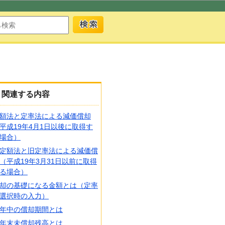
関連する内容
額法と定率法による減価償却
平成19年4月1日以後に取得す
場合）
定額法と旧定率法による減価償
（平成19年3月31日以前に取得
る場合）
却の基礎になる金額とは（定率
選択時の入力）
年中の償却期間とは
年末未償却残高とは