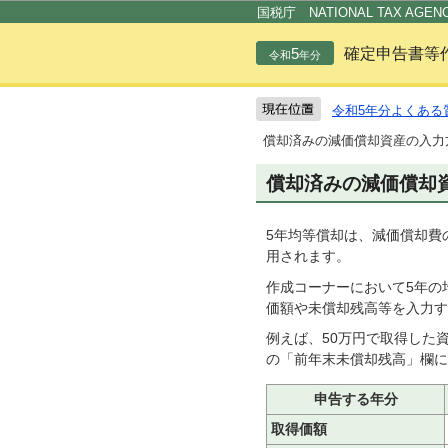
国税庁 NATIONAL TAX AGEN
5
確定申告書等
令和
年分
令和5年分よくある
償却済みの減価償却資産の入力
償却済みの減価償却
5年均等償却は、減価償却費
用されます。
作成コーナーにおいて5年の
価額や未償却残高等を入力す
例えば、50万円で取得した
の「前年末未償却残高」欄に入
申告する年分
取得価額