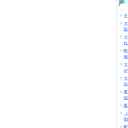
チ
マ
設
マ
れ
昨
保
マ
が
マ
示
青
信
医
（
別
配