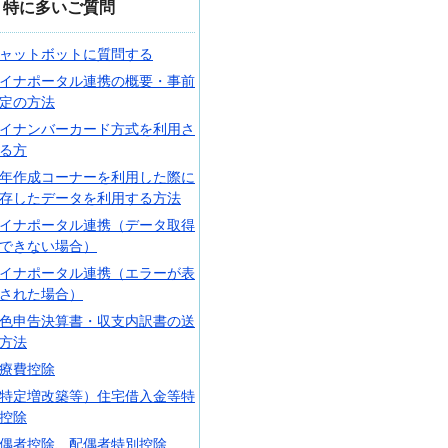
特に多いご質問
ャットボットに質問する
イナポータル連携の概要・事前
定の方法
イナンバーカード方式を利用さ
る方
年作成コーナーを利用した際に
存したデータを利用する方法
イナポータル連携（データ取得
できない場合）
イナポータル連携（エラーが表
された場合）
色申告決算書・収支内訳書の送
方法
療費控除
特定増改築等）住宅借入金等特
控除
偶者控除、配偶者特別控除