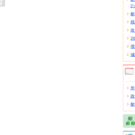
2
耐
残
改
2
償
減
所
政
耐