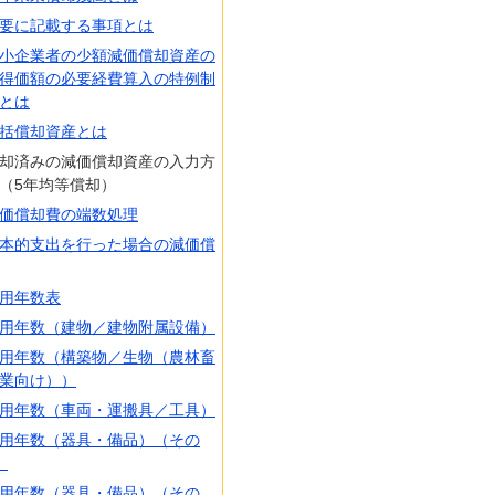
要に記載する事項とは
小企業者の少額減価償却資産の
得価額の必要経費算入の特例制
とは
括償却資産とは
却済みの減価償却資産の入力方
（5年均等償却）
価償却費の端数処理
本的支出を行った場合の減価償
用年数表
用年数（建物／建物附属設備）
用年数（構築物／生物（農林畜
業向け））
用年数（車両・運搬具／工具）
用年数（器具・備品）（その
）
用年数（器具・備品）（その