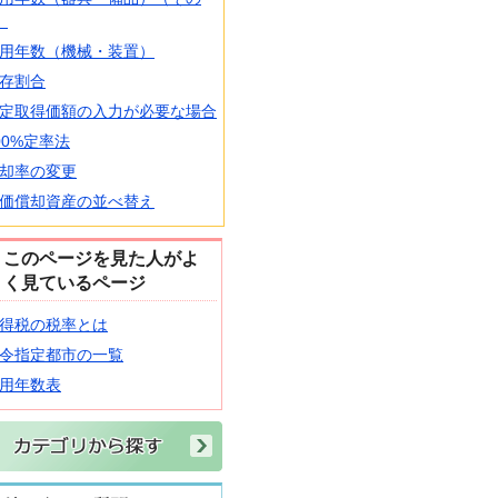
）
用年数（機械・装置）
存割合
定取得価額の入力が必要な場合
00%定率法
却率の変更
価償却資産の並べ替え
このページを見た人がよ
く見ているページ
得税の税率とは
令指定都市の一覧
用年数表