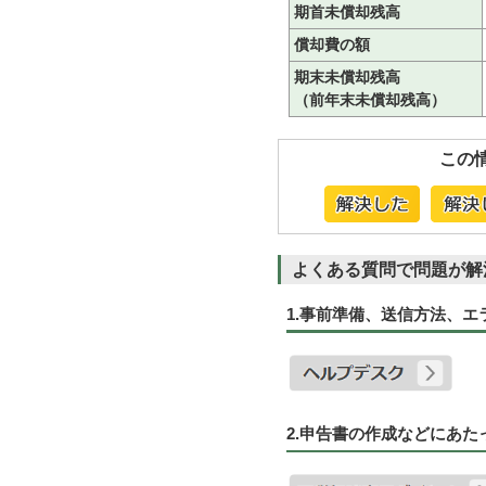
期首未償却残高
償却費の額
期末未償却残高
（前年末未償却残高）
この
よくある質問で問題が解
1.事前準備、送信方法、
2.申告書の作成などにあ