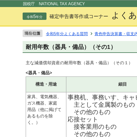
この
国税庁 NATIONAL TAX AGENCY
よくあ
5
確定申告書等作成コーナー
令和
年分
令和5年分よくある質問
青色申告決算書・収支
耐用年数（器具・備品）（その1）
主な減価償却資産の耐用年数（器具・備品）（その１）
<器具・備品>
構造・用途
細目
事務机、事務いす、キャ
家具、電気機器、
ガス機器、家庭
主として金属製のもの
用品（他に掲げて
その他のもの
あるものを除
応接セット
く。）
接客業用のもの
その他のもの