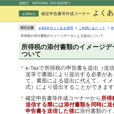
この
国税庁 NATIONAL TAX AGENCY
よくあ
6
確定申告書等作成コーナー
令和
年分
令和6年分よくある質問
ご利用にあたって
申
所得税の添付書類のイメージデータによる提出について
所得税の添付書類のイメージデ
ついて
e-Taxで所得税の申告書を提出（送
送等で書面により提出する必要があ
て、書面による提出に代えて、イメ
式）により提出することができます
確定申告書等作成コーナーから
所得
送信する際には添付書類を同時に送
申告書を送信した後に
添付書類のイ