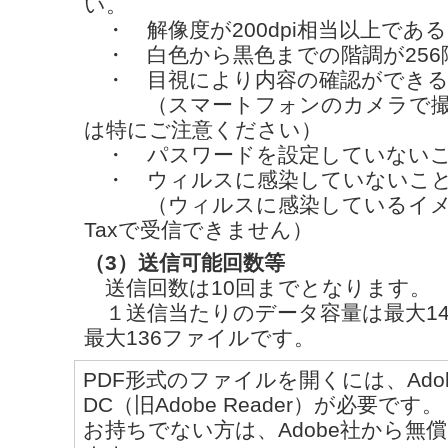
い。
・ 解像度が200dpi相当以上であ
・ 白色から黒色までの階調が256
・ 目視により内容の確認ができる
（スマートフォンのカメラで撮
は特にご注意ください）
・ パスワードを設定していない
・ ウィルスに感染していないこ
（ウィルスに感染しているイメー
Taxで受信できません）
（3）送信可能回数等
送信回数は10回までとなります。
１送信当たりのデータ容量は最大14
最大136ファイルです。
PDF形式のファイルを開くには、Adobe Ac
DC（旧Adobe Reader）が必要です。
お持ちでない方は、Adobe社から無