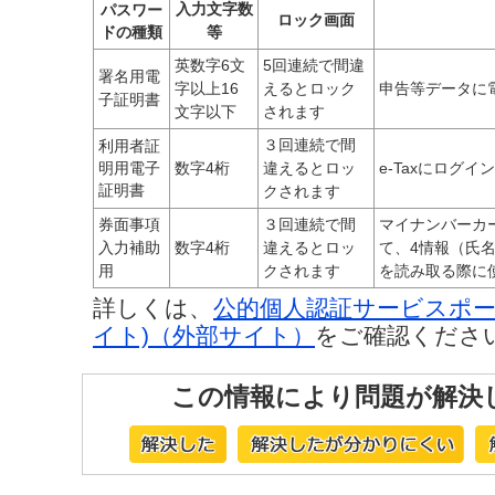
入力文字数
パスワー
ロック画面
ドの種類
等
英数字6文
5回連続で間違
署名用電
字以上16
えるとロック
申告等データに
子証明書
文字以下
されます
３回連続で間
利用者証
明用電子
数字4桁
違えるとロッ
e-Taxにログ
証明書
クされます
券面事項
３回連続で間
マイナンバーカ
入力補助
数字4桁
違えるとロッ
て、4情報（氏
用
クされます
を読み取る際に
詳しくは、
公的個人認証サービスポー
イト)（外部サイト）
をご確認くださ
この情報により問題が解決