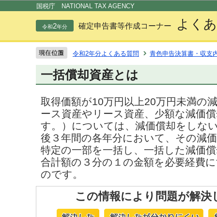
この
国税庁 NATIONAL TAX AGENCY
よくあ
2
確定申告書等作成コーナー
令和
年分
令和2年分よくある質問
青色申告決算書・収支
一括償却資産とは
取得価額が10万円以上20万円未満の
ース資産やリース資産、少額な減価償
す。）については、減価償却をしな
後３年間の各年分において、その減価
特定の一部を一括し、一括した減価償
合計額の３分の１の金額を必要経費
のです。
この情報により問題が解決