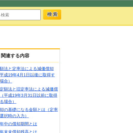
関連する内容
額法と定率法による減価償却
平成19年4月1日以後に取得す
場合）
定額法と旧定率法による減価償
（平成19年3月31日以前に取得
る場合）
却の基礎になる金額とは（定率
選択時の入力）
年中の償却期間とは
年末未償却残高とは