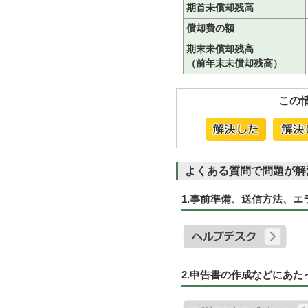
期首未償却残高
償却費の額
期末未償却残高
（前年末未償却残高）
この
よくある質問で問題が解
1.事前準備、送信方法、
2.申告書の作成などにあ