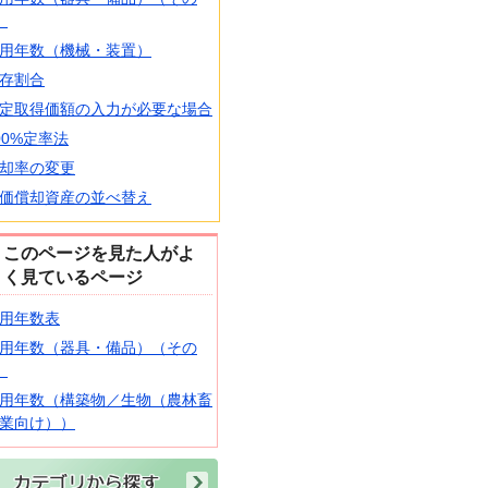
）
用年数（機械・装置）
存割合
定取得価額の入力が必要な場合
00%定率法
却率の変更
価償却資産の並べ替え
このページを見た人がよ
く見ているページ
用年数表
用年数（器具・備品）（その
）
用年数（構築物／生物（農林畜
業向け））