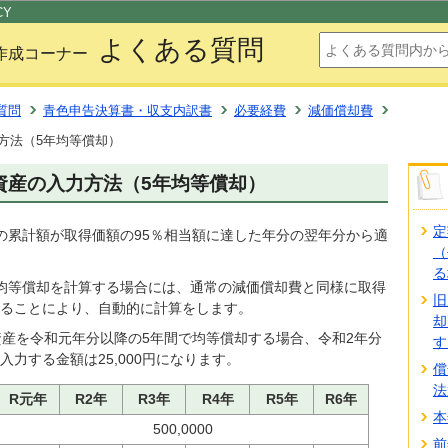
このページの本文へ移動
CY
よくある質問
作成コーナー
質問
青色申告決算書・収支内訳書
必要経費
減価償却費
方法（5年均等償却）
資産の入力方法（5年均等償却）
定
の累計額が取得価額の95％相当額に達した年分の翌年分から適
（
る
均等償却を計算する場合には、通常の減価償却費と同様に取得
旧
ることにより、自動的に計算をします。
却
資産を令和元年分以降の5年間で均等償却する場合、令和2年分
す
力する金額は25,000円になります。
償
法
R元年
R2年
R3年
R4年
R5年
R6年
本
500,0000
前