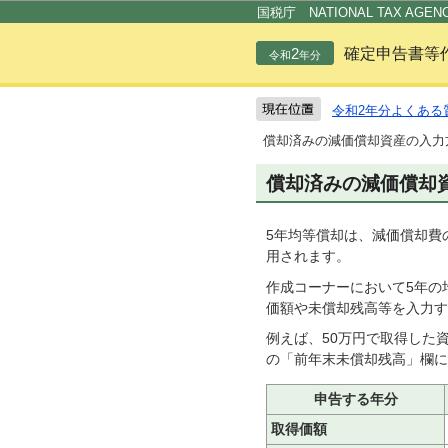
国税庁 NATIONAL TAX AGEN
2
確定申告書等
令和
年分
令和2年分よくある
償却済みの減価償却資産の入力
償却済みの減価償却
5年均等償却は、減価償却費
用されます。
作成コーナーにおいて5年の
価額や未償却残高等を入力す
例えば、50万円で取得した
の「前年末未償却残高」欄に入
申告する年分
取得価額