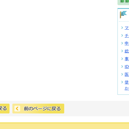
マ
チ
申
総
事
I
医
使
か