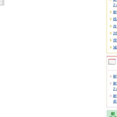
2
耐
残
改
2
償
減
耐
耐
2
耐
産