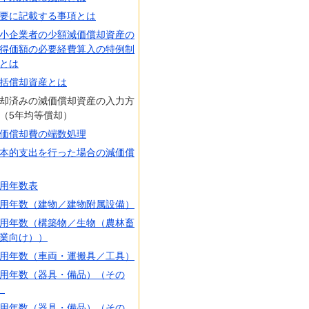
要に記載する事項とは
小企業者の少額減価償却資産の
得価額の必要経費算入の特例制
とは
括償却資産とは
却済みの減価償却資産の入力方
（5年均等償却）
価償却費の端数処理
本的支出を行った場合の減価償
用年数表
用年数（建物／建物附属設備）
用年数（構築物／生物（農林畜
業向け））
用年数（車両・運搬具／工具）
用年数（器具・備品）（その
）
用年数（器具・備品）（その