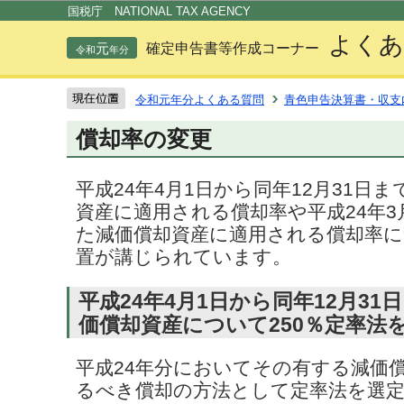
この
国税庁 NATIONAL TAX AGENCY
よくあ
元
確定申告書等作成コーナー
令和
年分
令和元年分よくある質問
青色申告決算書・収支
償却率の変更
平成24年4月1日から同年12月31日
資産に適用される償却率や平成24年3
た減価償却資産に適用される償却率に
置が講じられています。
平成24年4月1日から同年12月3
価償却資産について250％定率法
平成24年分においてその有する減価
るべき償却の方法として定率法を選