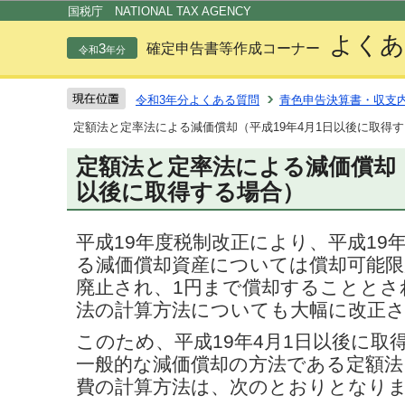
この
国税庁 NATIONAL TAX AGENCY
よくあ
3
確定申告書等作成コーナー
令和
年分
令和3年分よくある質問
青色申告決算書・収支
定額法と定率法による減価償却（平成19年4月1日以後に取得
定額法と定率法による減価償却（
以後に取得する場合）
平成19年度税制改正により、平成19
る減価償却資産については償却可能限
廃止され、1円まで償却することとさ
法の計算方法についても大幅に改正
このため、平成19年4月1日以後に取
一般的な減価償却の方法である定額法
費の計算方法は、次のとおりとなり