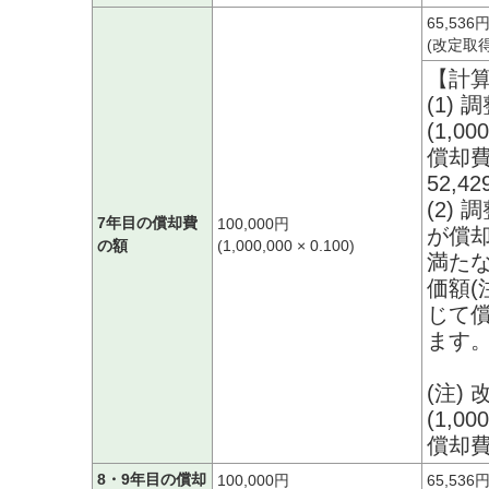
65,536
(改定取得価
【計
(1)
(1,0
償却費の
52,42
(2) 
7年目の償却費
100,000円
が償却
の額
(1,000,000 × 0.100)
満た
価額(
じて
ます
(注)
(1,0
償却費
8・9年目の償却
100,000円
65,536