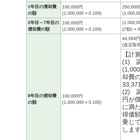
1年目の償却費
100,000円
250,00
の額
(1,000,000 × 0.100)
(1,000,0
2年目～7年目の
(1,00
100,000円
償却費の額
(1,000,000 × 0.100)
計額) × 0
44,584
(改定取得価
【計
(1)
(1,0
却費の合
33,37
(2) 
8年目の償却費
100,000円
円が償
の額
(1,000,000 × 0.100)
に満
得価額
乗じ
しま