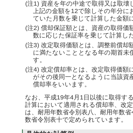
(注1) 資産を年の中途で取得又は取
上記の金額を12で除しその年分に
ていた月数を乗じて計算した金額
(注2) 償却保証額とは、資産の取得
数に応じた保証率を乗じて計算し
(注3) 改定取得価額とは、調整前償
に満たないこととなる年の期首未
す。
(注4) 改定償却率とは、改定取得価
がその後同一となるように当該資
償却率をいいます。
なお、平成19年4月1日以後に取得す
計算において適用される償却率、改定
は、耐用年数省令別表八、耐用年数省
数省令別表十で定められています。