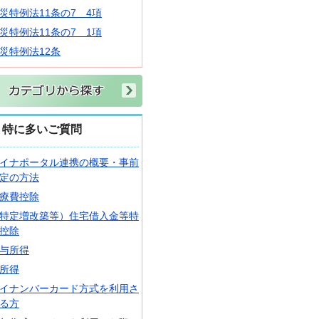
災特例法11条の7 4項
災特例法11条の7 1項
災特例法12条
特に多いご質問
イナポータル連携の概要・事前
定の方法
療費控除
特定増改築等）住宅借入金等特
控除
与所得
所得
イナンバーカード方式を利用さ
る方