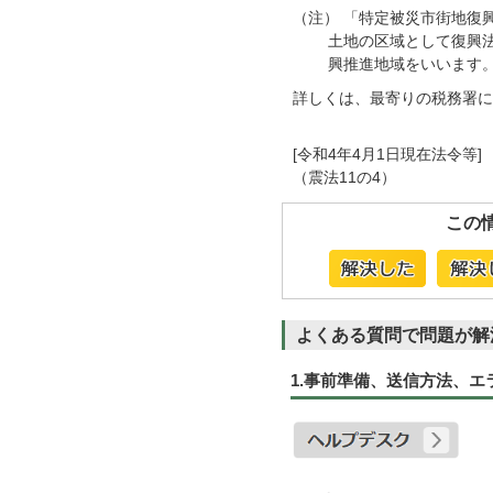
（注） 「特定被災市街地復
土地の区域として復興
興推進地域をいいます
詳しくは、最寄りの税務署に
[令和4年4月1日現在法令等]
（震法11の4）
この
よくある質問で問題が解
1.事前準備、送信方法、