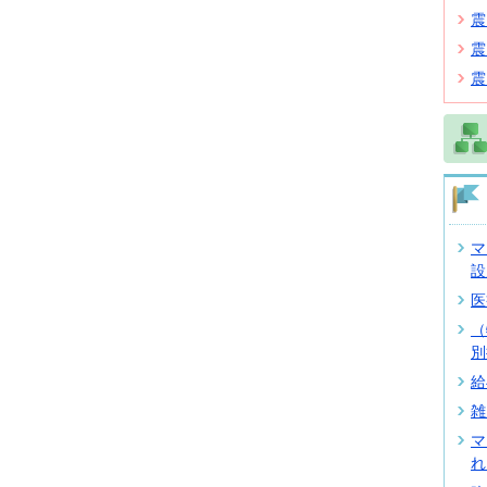
震
震
震
マ
設
医
（
別
給
雑
マ
れ