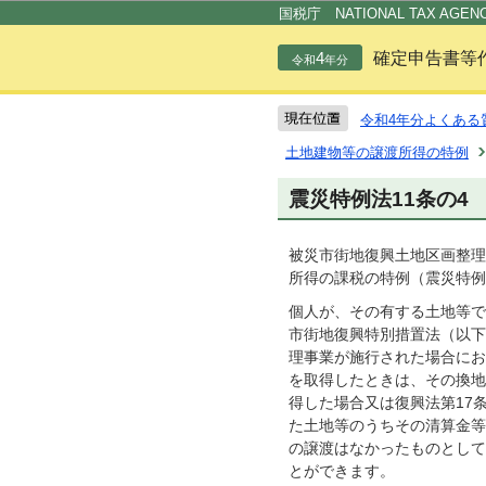
国税庁 NATIONAL TAX AGEN
4
確定申告書等
令和
年分
令和4年分よくある
土地建物等の譲渡所得の特例
震災特例法11条の4
被災市街地復興土地区画整理
所得の課税の特例（震災特例
個人が、その有する土地等で
市街地復興特別措置法（以下
理事業が施行された場合にお
を取得したときは、その換地
得した場合又は復興法第17
た土地等のうちその清算金等
の譲渡はなかったものとして
とができます。