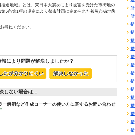
興推進地域」とは、東日本大震災により被害を受けた市街地の
所
法第5条第1項の規定により都市計画に定められた被災市街地復
所
。
措
お尋ねください。
措
措
措
措
情報により問題が解決しましたか？
措
措
措
措
決しない場合は…
措
エラー解消など作成コーナーの使い方に関するお問い合わせ
措
措
措
措