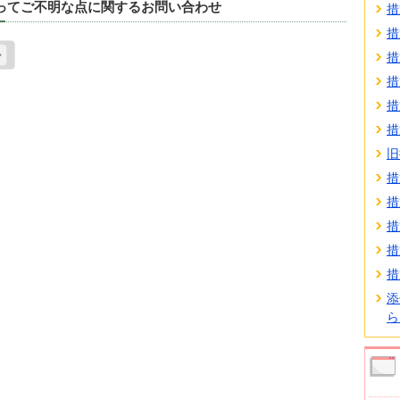
たってご不明な点に関するお問い合わせ
措
措
措
措
措
措
旧
措
措
措
措
措
添
ら