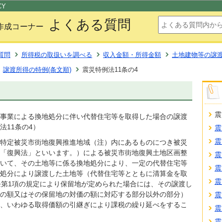
このページの本文へ移動
CY
よくある質問
作成コーナー
質問
所得税の取扱いを調べる
収入金額・所得金額
土地建物等の譲
譲渡所得の特例(条文順)
震災特例法11条の4
震
事業による換地処分に伴い代替住宅等を取得した場合の譲渡
法11条の4）
震
震
特定被災市街地復興推進地域（注）内にあるものにつき被災
「復興法」といいます。）による被災市街地復興土地区画整
震
いて、その土地等に係る換地処分により、一定の代替住宅等
震
処分により譲渡した土地等（代替住宅等とともに清算金を取
震
条第1項の規定により保留地が定められた場合には、その譲渡し
の額又はその保留地の対価の額に対応する部分以外の部分）
震
、いわゆる取得価額の引継ぎにより課税の繰り延べをするこ
震
震