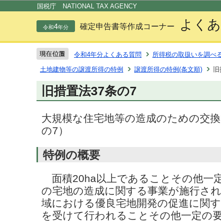
この
国税庁 NATIONAL TAX AGENCY
よくあ
4
確定申告書等作成コーナー
令和
年分
令和4年分よくある質問
所得税の取扱いを調べ
土地建物等の譲渡所得の特例
譲渡所得の特例(条文順)
旧
旧措置法37条の7
大規模な住宅地等の造成のための交換
の7）
特例の概要
面積20ha以上であることその他一
の宅地の造成に関する事業が施行され
域における優良宅地開発の促進に関す
を受けて行われることその他一定の