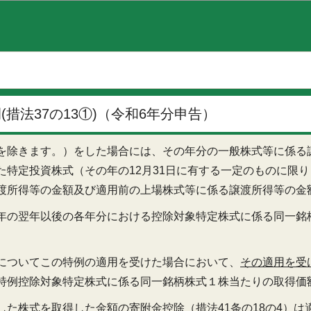
このページの本文へ移動
措法37の13①)（令和6年分申告）
を除きます。）をした場合には、その年分の一般株式等に係る
た特定投資株式（その年の12月31日に有する一定のものに限
渡所得等の金額及び適用前の上場株式等に係る譲渡所得等の金
年の翌年以後の各年分における控除対象特定株式に係る同一銘
についてこの特例の適用を受けた場合において、
その適用を受
特例控除対象特定株式に係る同一銘柄株式１株当たりの取得価
た株式を取得した金額の寄附金控除（措法41条の18の4）
は