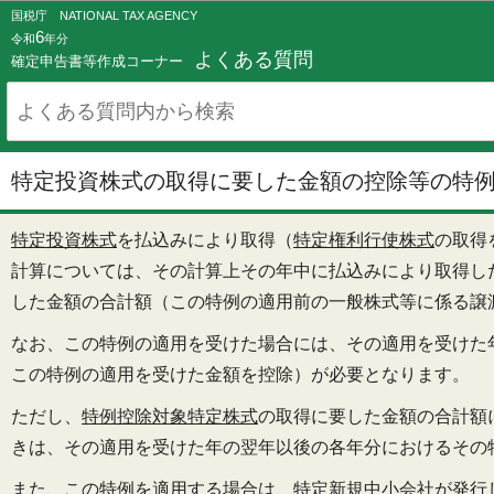
国税庁 NATIONAL TAX AGENCY
6
令和
年分
よくある質問
確定申告書等作成コーナー
特定投資株式の取得に要した金額の控除等の特例(
特定投資株式
を払込みにより取得（
特定権利行使株式
の取得
計算については、その計算上その年中に払込みにより取得し
した金額の合計額（この特例の適用前の一般株式等に係る譲
なお、この特例の適用を受けた場合には、その適用を受けた
この特例の適用を受けた金額を控除）が必要となります。
ただし、
特例控除対象特定株式
の取得に要した金額の合計額
きは、その適用を受けた年の翌年以後の各年分におけるその
また、この特例を適用する場合は、
特定新規中小会社が発行し