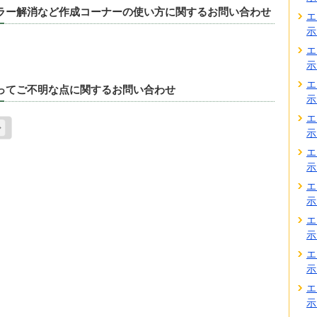
エラー解消など作成コーナーの使い方に関するお問い合わせ
エ
示
エ
示
エ
たってご不明な点に関するお問い合わせ
示
エ
示
エ
示
エ
示
エ
示
エ
示
エ
示