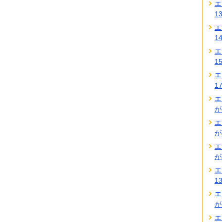
エ
1
エ
1
エ
1
エ
1
エ
が
エ
が
エ
が
エ
1
エ
が
エ