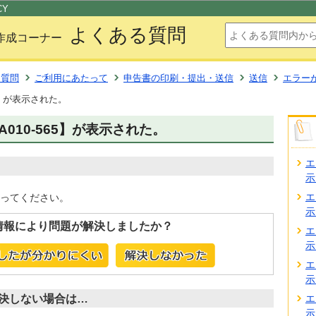
このページの本文へ移動
CY
よくある質問
作成コーナー
る質問
ご利用にあたって
申告書の印刷・提出・送信
送信
エラー
65】が表示された。
A010-565】が表示された。
エ
示
エ
ってください。
示
情報により問題が解決しましたか？
エ
示
エ
示
決しない場合は…
エ
示