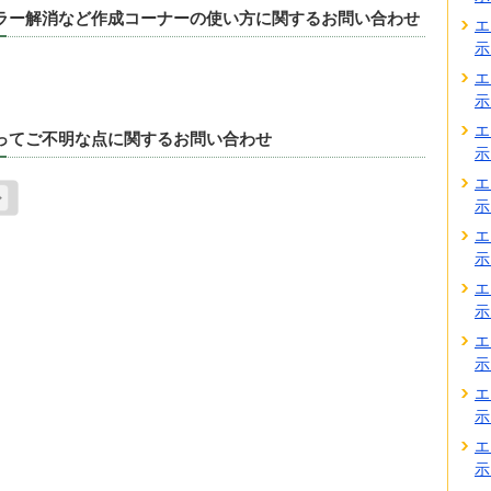
エラー解消など作成コーナーの使い方に関するお問い合わせ
エ
示
エ
示
エ
たってご不明な点に関するお問い合わせ
示
エ
示
エ
示
エ
示
エ
示
エ
示
エ
示