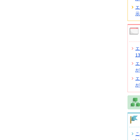
エ
示
エ
1
エ
が
エ
が
こ