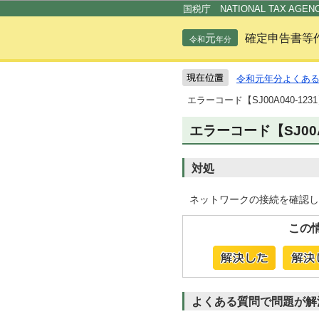
国税庁 NATIONAL TAX AGEN
元
確定申告書等
令和
年分
令和元年分よくあ
エラーコード【SJ00A040-12
エラーコード【SJ00
対処
ネットワークの接続を確認し
この
よくある質問で問題が解