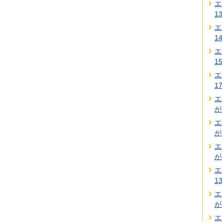
エ
1
エ
1
エ
1
エ
1
エ
が
エ
が
エ
が
エ
1
エ
が
エ