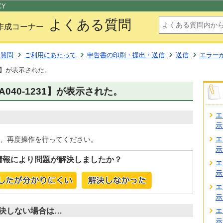
このページの本文へ移動
CY
よくある質問
作成コーナー
る質問
ご利用にあたって
申告書の印刷・提出・送信
送信
エラー
31】が表示された。
A040-1231】が表示された。
エ
示
エ
、再度操作を行ってください。
示
情報により問題が解決しましたか？
エ
示
エ
示
決しない場合は…
エ
示