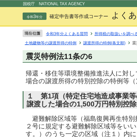
この
国税庁 NATIONAL TAX AGENCY
よくあ
3
確定申告書等作成コーナー
令和
年分
令和3年分よくある質問
所得税の取扱いを調べ
土地建物等の譲渡所得の特例
譲渡所得の特例(条文順)
震
震災特例法11条の6
帰還・移住等環境整備推進法人に対し
場合の譲渡所得の特別控除の特例等（震
１ 第1項（特定住宅地造成事業
譲渡した場合の1,500万円特別控
避難解除区域等（福島復興再生特別措
２号に規定する避難解除区域等をいい
す。）のうち一定の区域（注１）内に