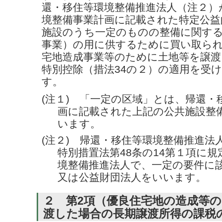
還
・移住等環境
整備推進法人（注２）
境整備事業計画に記載された特定公益
施設のうち一定のものの整備に関する
事業）の用に供するために買い取ら
宅地造成事業等のために土地等を譲渡し
特別控除（措法34の２）の適用を受
す。
(注１) 「一定の区域」とは、帰還
・
画に記載された上記の公共施設整
います。
(注２) 帰還
・移住等
環境整備推進法
特別措置法第48条の14第１項に規
境整備推進法人で、一定の要件に
又は公益財団法人をいいます。
２ 第2項（優良住宅地の造成等
渡した場合の長期譲渡所得の課税