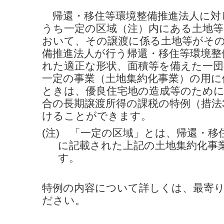
帰還
・移住等
環境整備推進法人に対
うち一定の区域（注）内にある土地
おいて、その譲渡に係る土地等がそ
備推進法人が行う帰還
・移住等
環境整
れた適正な形状、面積等を備えた一
一定の事業（土地集約化事業）の用
ときは、優良住宅地の造成等のため
合の長期譲渡所得の課税の特例（措法
けることができます。
(注) 「一定の区域」とは、帰還
・移
に記載された上記の土地集約化事
す。
特例の内容について詳しくは、最寄
ださい。