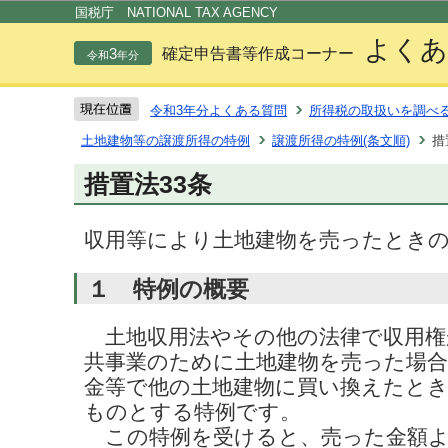
この
国税庁 NATIONAL TAX AGENCY
よくあ
3
確定申告書等作成コーナー
令和
年分
令和3年分よくある質問
所得税の取扱いを調べ
土地建物等の譲渡所得の特例
譲渡所得の特例(条文順)
措
措置法33条
収用等により土地建物を売ったときの
１ 特例の概要
土地収用法やその他の法律で収用権
共事業のために土地建物を売った場
金等で他の土地建物に買い換えたと
ものとする特例です。
この特例を受けると、売った金額よ