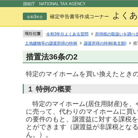
この
国税庁 NATIONAL TAX AGENCY
よくあ
3
確定申告書等作成コーナー
令和
年分
令和3年分よくある質問
所得税の取扱いを調べ
土地建物等の譲渡所得の特例
譲渡所得の特例(条文順)
措
措置法36条の2
特定のマイホームを買い換えたときの
１ 特例の概要
特定のマイホーム(居住用財産)を、令
に売って、代わりのマイホームに買
の要件のもと、譲渡益に対する課税
とができます（譲渡益が非課税とな
ん。）。