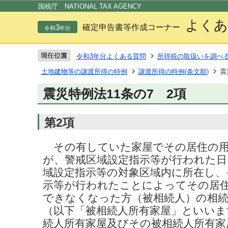
この
国税庁 NATIONAL TAX AGENCY
よくあ
3
確定申告書等作成コーナー
令和
年分
令和3年分よくある質問
所得税の取扱いを調べ
土地建物等の譲渡所得の特例
譲渡所得の特例(条文順)
震
震災特例法11条の7 2項
第2項
その有していた家屋でその居住の用
が、警戒区域設定指示等が行われた
域設定指示等の対象区域内に所在し、
示等が行われたことによってその居
できなくなった方（被相続人）の相続人
（以下「被相続人所有家屋」といいま
続人所有家屋及びその被相続人所有家