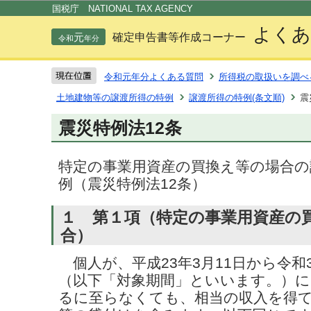
この
国税庁 NATIONAL TAX AGENCY
よくあ
元
確定申告書等作成コーナー
令和
年分
令和元年分よくある質問
所得税の取扱いを調べ
土地建物等の譲渡所得の特例
譲渡所得の特例(条文順)
震
震災特例法12条
特定の事業用資産の買換え等の場合の
例（震災特例法12条）
１ 第１項（特定の事業用資産の
合）
個人が、平成23年3月11日から令和3
（以下「対象期間」といいます。）に
るに至らなくても、相当の収入を得